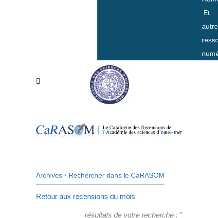
Et
autr
ress
numé
Archives
•
Rechercher dans le CaRASOM
Retour aux recensions du mois
résultats de votre recherche : "