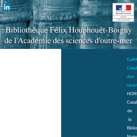
CaR
Cata
des
rece
HOR
Cata
de
la
Bibli
Numo