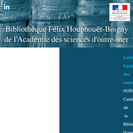
CaR
Cata
des
rece
HOR
Cata
de
la
Bibli
Numo