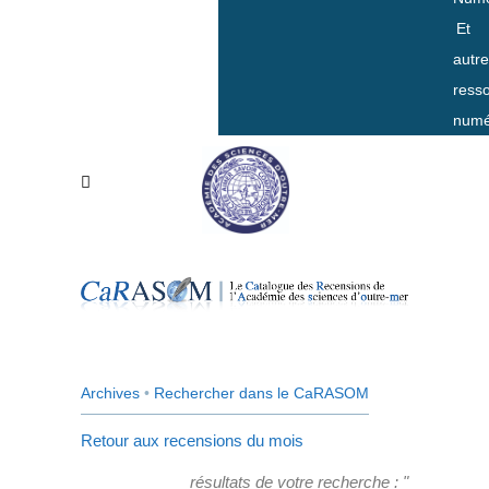
Et
autr
ress
numé
Archives
•
Rechercher dans le CaRASOM
Retour aux recensions du mois
résultats de votre recherche : "